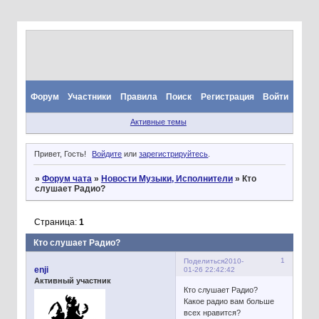
Форум
Участники
Правила
Поиск
Регистрация
Войти
Активные темы
Привет, Гость!
Войдите
или
зарегистрируйтесь
.
»
Форум чата
»
Новости Музыки, Исполнители
»
Кто
слушает Радио?
Страница:
1
Кто слушает Радио?
1
Поделиться
2010-
enji
01-26 22:42:42
Активный участник
Кто слушает Радио?
Какое радио вам больше
всех нравится?