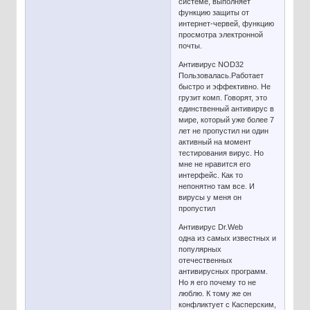
системе, выполняет
функцию защиты от
интернет-червей, функцию
просмотра электронной
почты.
Антивирус NOD32
Пользовалась.Работает
быстро и эффективно. Не
грузит комп. Говорят, это
единственный антивирус в
мире, который уже более 7
лет не пропустил ни один
активный на момент
тестирования вирус. Но
мне не нравится его
интерфейс. Как то
непонятно там все. И
вирусы у меня он
пропустил
Антивирус Dr.Web
одна из самых известных и
популярных
отечественных
антивирусных программ.
Но я его почему то не
люблю. К тому же он
конфликтует с Касперским,