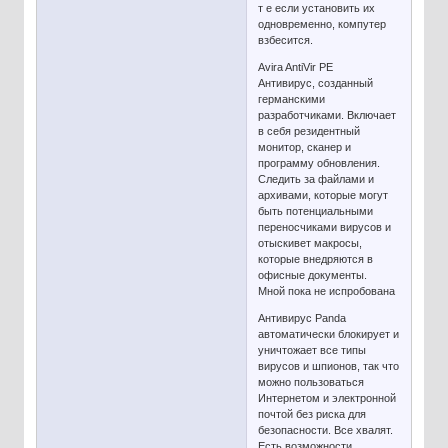
т е если установить их
одновременно, компутер
взбесится.
Avira AntiVir PE
Антивирус, созданный
германскими
разработчиками. Включает
в себя резидентный
монитор, сканер и
программу обновления.
Следить за файлами и
архивами, которые могут
быть потенциальными
переносчиками вирусов и
отыскивет макросы,
которые внедряются в
офисные документы.
Мной пока не испробована
Антивирус Panda
автоматически блокирует и
уничтожает все типы
вирусов и шпионов, так что
можно пользоваться
Интернетом и электронной
почтой без риска для
безопасности. Все хвалят.
Есть возможности