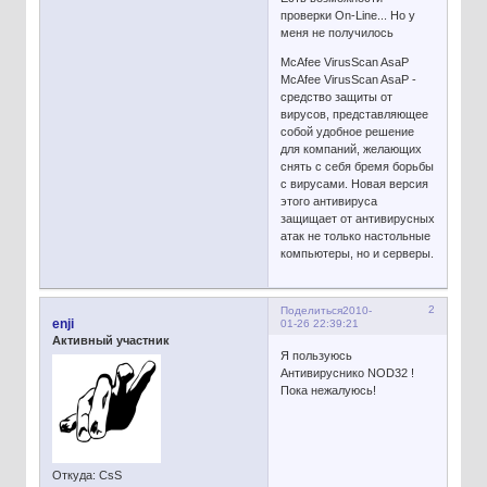
проверки On-Line... Но у
меня не получилось
McAfee VirusScan AsaP
McAfee VirusScan AsaP -
средство защиты от
вирусов, представляющее
собой удобное решение
для компаний, желающих
снять с себя бремя борьбы
с вирусами. Новая версия
этого антивируса
защищает от антивирусных
атак не только настольные
компьютеры, но и серверы.
2
Поделиться
2010-
enji
01-26 22:39:21
Активный участник
Я пользуюсь
Антивируснико NOD32 !
Пока нежалуюсь!
Откуда:
CsS