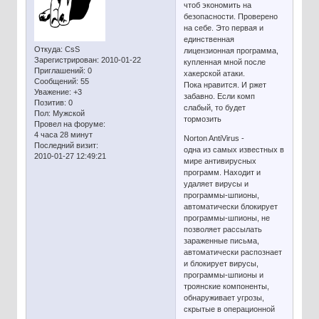
чтоб экономить на
безопасности. Проверено
на себе. Это первая и
единственная
Откуда:
CsS
лицензионная программа,
Зарегистрирован
: 2010-01-22
купленная мной после
Приглашений:
0
хакерской атаки.
Сообщений:
55
Пока нравится. И ржет
Уважение:
+3
забавно. Если комп
Позитив:
0
слабый, то будет
Пол:
Мужской
тормозить
Провел на форуме:
4 часа 28 минут
Norton AntiVirus -
Последний визит:
одна из самых известных в
2010-01-27 12:49:21
мире антивирусных
программ. Находит и
удаляет вирусы и
программы-шпионы,
автоматически блокирует
программы-шпионы, не
позволяет рассылать
зараженные письма,
автоматически распознает
и блокирует вирусы,
программы-шпионы и
троянские компоненты,
обнаруживает угрозы,
скрытые в операционной