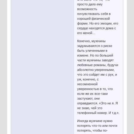
просто дало ему
возможность
почувствовать себя в
хорошей физической
форме. Но его эмоции, его
сердце находятся дома с
его женой…
Конечно, мужчины
задумываются о риске
быть уличенными в
измене. Но по большей
части мужчины заводят
любовные романы, будучи
абсолютно уверенными,
что это сойдет им с рук, и
уж, конечно, с
несомненной
уверенностью в то, что
если же их все-таки
застукают, они
оправдаются. «Это не я. Я
не знаю, чей это
телефонный номер. И т.д.».
Иногда мужчине нужно
потерять что-то или почти
потерять, чтобы по-