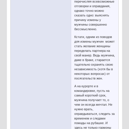
перечисляя всевозможные
отговорки и оправдания,
однако точно можно
сказать одно: выяснять
причину измены у
мужчины совершенно
бессмысленно.
Кстати, одним из поводов
для измены мужчин может
стать желание женщины
переделать партнера на
свой манер. Ведь мужчина,
даже в браке, старается
тщательно охранять свою
независимость (хотя бы в
некоторых вопросах) от
посягательств жен.
А на курорте и в
командировке, пусть на
самый короткий срок,
мужчина получает то, о
чем он всегда мечтал. Не
нужно врать,
оправдываться, следить за
временем и следами
помады на рубашке. И
здесь не только гормоны