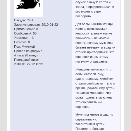
случае скажут: «я так и
знала, я предполагала», и
кто может с этим
поспорить.
Откуда:
CsS
Для большинства женщин,
Зарегистрирован
: 2010-01-22
измена немыслима и
Приглашений:
0
Сообщений:
55
непростительна – мы не
Уважение:
+3
понимаем и не можем
Позитив:
0
понять, почему мужчина
Пол:
Мужской
бывает неверен, и вряд ли
Провел на форуме:
станем притворяться, что
4 часа 28 минут
всячески ищем этому
Последний визит:
поступку оправдание.
2010-01-27 12:49:21
Женщины полагают, что,
если сказали ему,
единственному, «люблю»,
отдали свой разум, тело и
время, рожали ему детей,
то самое меньшее, что
может сделать мужчина,
это сохранять им
верность.
Мужчина может лгать, не
справляться с
воспитанием детей.
Проводить больше