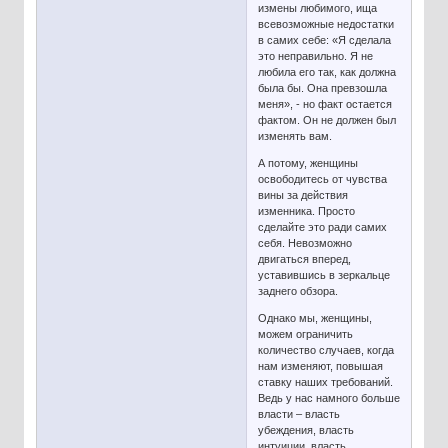
измены любимого, ища
всевозможные недостатки
в самих себе: «Я сделала
это неправильно. Я не
любила его так, как должна
была бы. Она превзошла
меня», - но факт остается
фактом. Он не должен был
изменять вам.
А потому, женщины
освободитесь от чувства
вины за действия
изменника. Просто
сделайте это ради самих
себя. Невозможно
двигаться вперед,
уставившись в зеркальце
заднего обзора.
Однако мы, женщины,
можем ограничить
количество случаев, когда
нам изменяют, повышая
ставку наших требований.
Ведь у нас намного больше
власти – власть
убеждения, власть
интуиции, власть