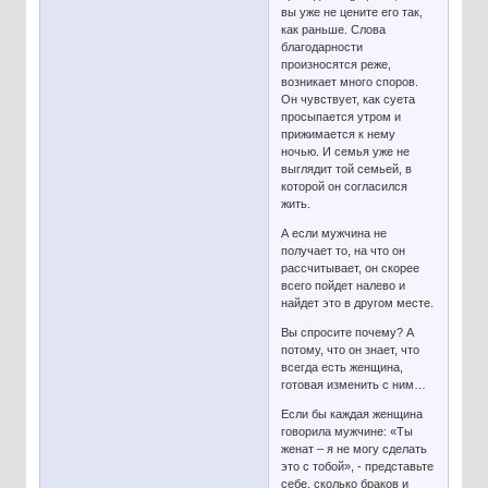
вы уже не цените его так,
как раньше. Слова
благодарности
произносятся реже,
возникает много споров.
Он чувствует, как суета
просыпается утром и
прижимается к нему
ночью. И семья уже не
выглядит той семьей, в
которой он согласился
жить.
А если мужчина не
получает то, на что он
рассчитывает, он скорее
всего пойдет налево и
найдет это в другом месте.
Вы спросите почему? А
потому, что он знает, что
всегда есть женщина,
готовая изменить с ним…
Если бы каждая женщина
говорила мужчине: «Ты
женат – я не могу сделать
это с тобой», - представьте
себе, сколько браков и