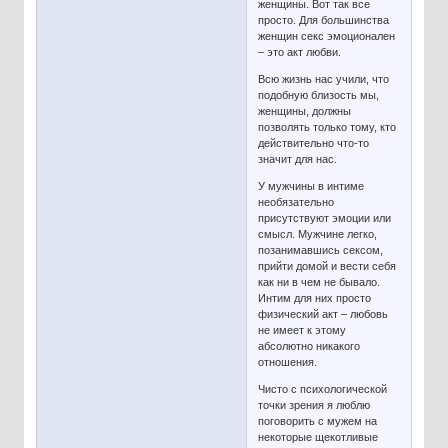
женщины. Вот так все
просто. Для большинства
женщин секс эмоционален
– это акт любви.
Всю жизнь нас учили, что
подобную близость мы,
женщины, должны
позволять только тому, кто
действительно что-то
значит для нас.
У мужчины в интиме
необязательно
присутствуют эмоции или
смысл. Мужчине легко,
позанимавшись сексом,
прийти домой и вести себя
как ни в чем не бывало.
Интим для них просто
физический акт – любовь
не имеет к этому
абсолютно никакого
отношения.
Чисто с психологической
точки зрения я люблю
поговорить с мужем на
некоторые щекотливые