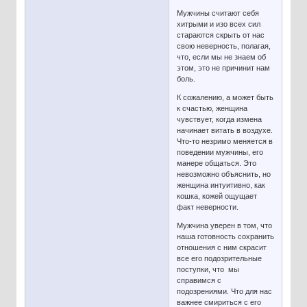
Мужчины считают себя
хитрыми и изо всех сил
стараются скрыть от нас
свою неверность, полагая,
что, если мы не знаем об
этом, это не причинит нам
боль.
К сожалению, а может быть
к счастью, женщина
чувствует, когда измена
начинает витать в воздухе.
Что-то незримо меняется в
поведении мужчины, его
манере общаться. Это
невозможно объяснить, но
женщина интуитивно, как
кошка, кожей ощущает
факт неверности.
Мужчина уверен в том, что
наша готовность сохранить
отношения с ним скрасит
все его подозрительные
поступки, что мы
справимся с
подозрениями. Что для нас
важнее смириться с его