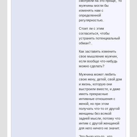
смотрели на это проще, то
мужчины могли бы
изменять нам с
определенной
регулярностью.
Стоит ли с этим
согласиться, чтобы
устранить потенциальный
обман?..
Как заставить изменить
свое мышление мужчин,
если вообще что-нибудь
можно сделать?
Мужчина может любить
свою жену, детей, свой дом
и жизнь, которую они
выстроили вместе, и даже
иметь прекрасные
интимные отношения с
женой, но при этом
получать что-то от другой
женщины без всякой
задней мысли, потому что
интим с другой женщиной
для него ничего не значит.
Это было что-то, что