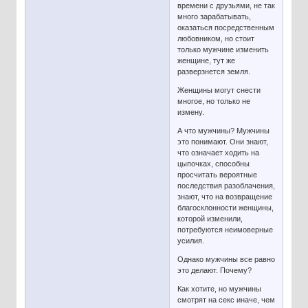
времени с друзьями, не так
много зарабатывать,
оказаться посредственным
любовником, но стоит
только мужчине изменить
женщине, тут же
разверзнется земля.
Женщины могут снести
многое, но только не
измену.
А что мужчины? Мужчины
это понимают. Они знают,
что означает ходить на
цыпочках, способны
просчитать вероятные
последствия разоблачения,
знают, что на возвращение
благосклонности женщины,
которой изменили,
потребуются неимоверные
усилия.
Однако мужчины все равно
это делают. Почему?
Как хотите, но мужчины
смотрят на секс иначе, чем