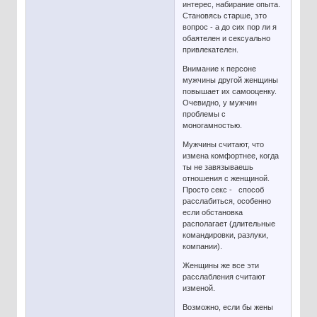
интерес, набирание опыта.
Становясь старше, это
вопрос - а до сих пор ли я
обаятелен и сексуально
привлекателен.
Внимание к персоне
мужчины другой женщины
повышает их самооценку.
Очевидно, у мужчин
проблемы с
моногамностью.
Мужчины считают, что
измена комфортнее, когда
ты не завязываешь
отношения с женщиной.
Просто секс - способ
расслабиться, особенно
если обстановка
располагает (длительные
командировки, разлуки,
компании).
Женщины же все эти
расслабления считают
изменой.
Возможно, если бы жены