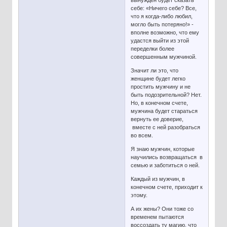
вынужден будет сказать
себе: «Ничего себе? Все,
что я когда-либо любил,
могло быть потеряно!» -
вполне возможно, что ему
удастся выйти из этой
переделки более
совершенным мужчиной.
Значит ли это, что
женщине будет легко
простить мужчину и не
быть подозрительной? Нет.
Но, в конечном счете,
мужчина будет стараться
вернуть ее доверие,
вместе с ней разобраться
во всем.
Я знаю мужчин, которые
научились возвращаться в
семью и заботиться о ней.
Каждый из мужчин, в
конечном счете, приходит к
этому.
А их жены? Они тоже со
временем пытаются
воссоздать ту магию, что