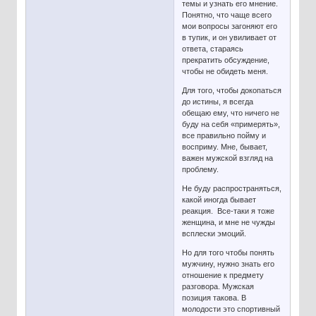
темы и узнать его мнение.
Понятно, что чаще всего
мои вопросы загоняют его
в тупик, и он увиливает от
ответа, стараясь
прекратить обсуждение,
чтобы не обидеть меня.
Для того, чтобы докопаться
до истины, я всегда
обещаю ему, что ничего не
буду на себя «примерять»,
все правильно пойму и
восприму. Мне, бывает,
важен мужской взгляд на
проблему.
Не буду распространяться,
какой иногда бывает
реакция. Все-таки я тоже
женщина, и мне не чужды
всплески эмоций.
Но для того чтобы понять
мужчину, нужно знать его
отношение к предмету
разговора. Мужская
позиция такова. В
молодости это спортивный