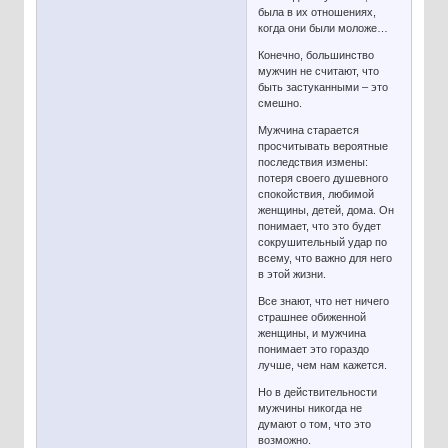
была в их отношениях,
когда они были моложе…
Конечно, большинство
мужчин не считают, что
быть застуканными – это
смешно.
Мужчина старается
просчитывать вероятные
последствия измены:
потеря своего душевного
спокойствия, любимой
женщины, детей, дома. Он
понимает, что это будет
сокрушительный удар по
всему, что важно для него
в этой жизни.
Все знают, что нет ничего
страшнее обиженной
женщины, и мужчина
понимает это гораздо
лучше, чем нам кажется.
Но в действительности
мужчины никогда не
думают о том, что это
возможно.