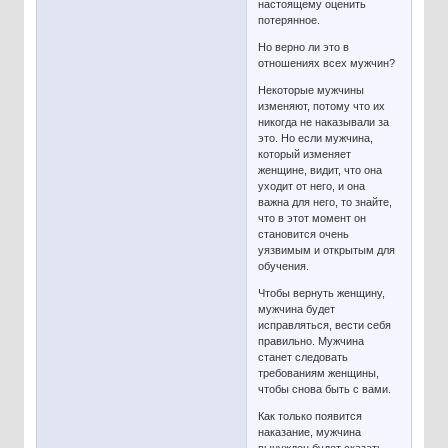
настоящему оценить
потерянное.
Но верно ли это в
отношениях всех мужчин?
Некоторые мужчины
изменяют, потому что их
никогда не наказывали за
это. Но если мужчина,
который изменяет
женщине, видит, что она
уходит от него, и она
важна для него, то знайте,
что в этот момент он
становится очень
уязвимым и открытым для
обучения.
Чтобы вернуть женщину,
мужчина будет
исправляться, вести себя
правильно. Мужчина
станет следовать
требованиям женщины,
чтобы снова быть с вами.
Как только появится
наказание, мужчина