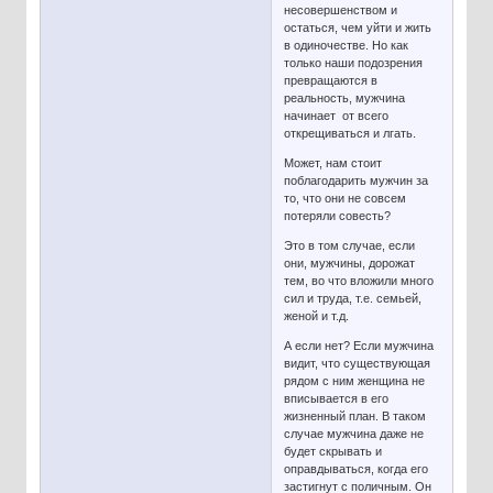
несовершенством и
остаться, чем уйти и жить
в одиночестве. Но как
только наши подозрения
превращаются в
реальность, мужчина
начинает от всего
открещиваться и лгать.
Может, нам стоит
поблагодарить мужчин за
то, что они не совсем
потеряли совесть?
Это в том случае, если
они, мужчины, дорожат
тем, во что вложили много
сил и труда, т.е. семьей,
женой и т.д.
А если нет? Если мужчина
видит, что существующая
рядом с ним женщина не
вписывается в его
жизненный план. В таком
случае мужчина даже не
будет скрывать и
оправдываться, когда его
застигнут с поличным. Он