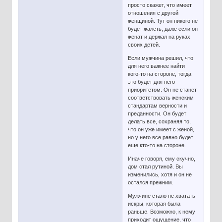
просто скажет, что имеет
отношения с другой
женщиной. Тут он никого не
будет жалеть, даже если он
женат и держал на руках
своих детей.
Если мужчина решил, что
для него важнее найти
кого-то на стороне, тогда
это будет для него
приоритетом. Он не станет
соответствовать женским
стандартам верности и
преданности. Он будет
делать все, сохраняя то,
что он уже имеет с женой,
но у него все равно будет
еще кто-то на стороне.
Иначе говоря, ему скучно,
дом стал рутиной. Вы
изменились, хотя и он не
остался прежним.
Мужчине стало не хватать
искры, которая была
раньше. Возможно, к нему
приходит ощущение, что