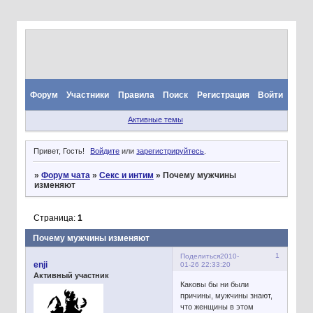
Форум
Участники
Правила
Поиск
Регистрация
Войти
Активные темы
Привет, Гость!
Войдите
или
зарегистрируйтесь
.
»
Форум чата
»
Секс и интим
»
Почему мужчины
изменяют
Страница:
1
Почему мужчины изменяют
1
Поделиться
2010-
enji
01-26 22:33:20
Активный участник
Каковы бы ни были
причины, мужчины знают,
что женщины в этом