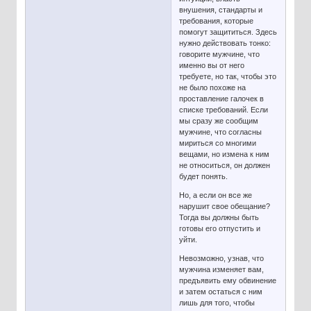
внушения, стандарты и
требования, которые
помогут защититься. Здесь
нужно действовать тонко:
говорите мужчине, что
именно вы от него
требуете, но так, чтобы это
не было похоже на
проставление галочек в
списке требований. Если
мы сразу же сообщим
мужчине, что согласны
мириться со многими
вещами, но измена к ним
не относиться, он должен
будет понять.
Но, а если он все же
нарушит свое обещание?
Тогда вы должны быть
готовы его отпустить и
уйти.
Невозможно, узнав, что
мужчина изменяет вам,
предъявить ему обвинение
и затем остаться с ним
лишь для того, чтобы