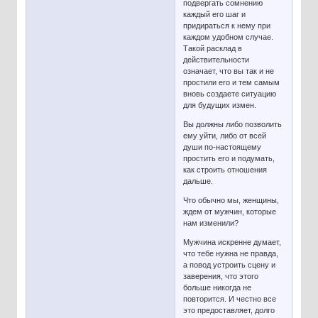
подвергать сомнению
каждый его шаг и
придираться к нему при
каждом удобном случае.
Такой расклад в
действительности
означает, что вы так и не
простили его и тем самым
вновь создаете ситуацию
для будущих измен.
Вы должны либо позволить
ему уйти, либо от всей
души по-настоящему
простить его и подумать,
как строить отношения
дальше.
Что обычно мы, женщины,
ждем от мужчин, которые
нам изменили?
Мужчина искренне думает,
что тебе нужна не правда,
а повод устроить сцену и
заверения, что этого
больше никогда не
повторится. И честно все
это предоставляет, долго