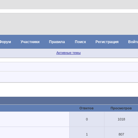
Форум
Участники
Правила
Поиск
Регистрация
Войт
Активные темы
Ответов
Просмотров
0
1018
1
807