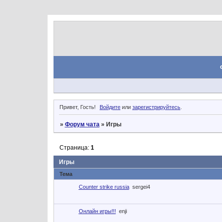
Привет, Гость!
Войдите
или
зарегистрируйтесь
.
»
Форум чата
»
Игры
Страница:
1
Игры
Тема
Counter strike russia
sergei4
Онлайн игры!!!
enji